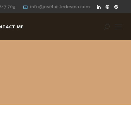
747 709
info@joseluisledesma.com
NTACT ME