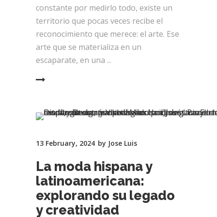
constante por medirlo todo, existe un
territorio que pocas veces recibe el
reconocimiento que merece: el arte. Ese
arte que se materializa en un
escaparate, en una
EAD MORE
13 February, 2024
by
Jose Luis
La moda hispana y
latinoamericana:
explorando su legado
y creatividad