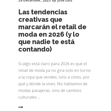
29 December, 2025
by
Jose Luis
Las tendencias
creativas que
marcarán el retail de
moda en 2026 (y lo
que nadie te está
contando)
Si algo está claro para 2026 es que el
retail de moda ya no gira solo en torno
a la ropa que vendes, sino a cómo, por
qué y dónde la vives. No hablamos de
modas pasajeras, sino de cambios
culturales
EAD MORE